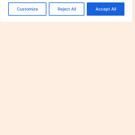
Customize
Reject All
Accept All
¿Necesitas más información?
Solicita Una Cita Con
Nosotros
Contacto